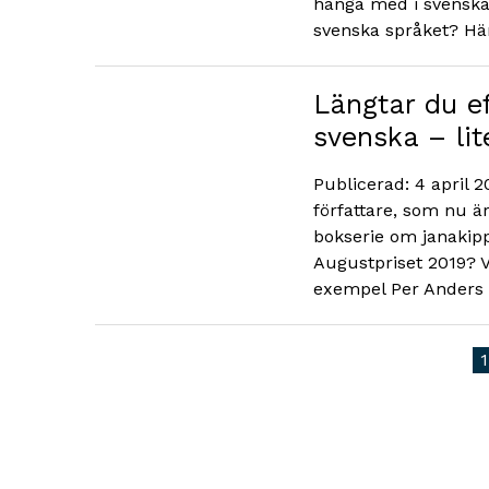
hänga med i svenska 
svenska språket? Här
Längtar du ef
svenska – li
Publicerad: 4 april 2
författare, som nu ä
bokserie om janakipp
Augustpriset 2019? V
exempel Per Anders 
1