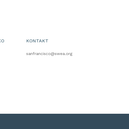
CO
KONTAKT
sanfrancisco@swea.org