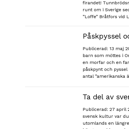
firandet! Tunnbrödsr
runt om i Sverige se
”Loffe” Bråtfors vid L
Påskpyssel o
Publicerad: 13 maj 
barn som möttes i Or
en morfar och en fa
påskpynt och pyssel 
antal ”amerikanska ä
Ta del av sve
Publicerad: 27 april 
svensk kultur var du
utomlands en längre 