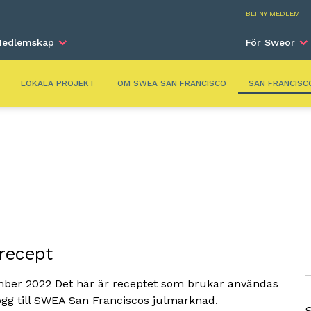
San Fr
BLI NY MEDLEM
edlemskap
För Sweor
LOKALA PROJEKT
OM SWEA SAN FRANCISCO
SAN FRANCISC
recept
S
mber 2022 Det här är receptet som brukar användas
lögg till SWEA San Franciscos julmarknad.