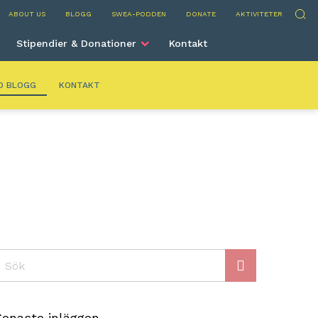
ancisco
Sök
ABOUT US
BLOGG
SWEA-PODDEN
DONATE
AKTIVITETER
Stipendier & Donationer
Kontakt
O BLOGG
KONTAKT
ök
Senaste inläggen