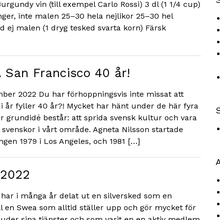
Burgundy vin (till exempel Carlo Rossi) 3 dl (1 1/4 cup)
ger, inte malen 25–30 hela nejlikor 25–30 hel
ej malen (1 dryg tesked svarta korn) Färsk
 San Francisco 40 år!
ber 2022 Du har förhoppningsvis inte missat att
 år fyller 40 år?! Mycket har hänt under de här fyra
 grundidé består: att sprida svensk kultur och vara
r svenskor i vårt område. Agneta Nilsson startade
gen 1979 i Los Angeles, och 1981 […]
A
 2022
har i många år delat ut en silversked som en
l en Swea som alltid ställer upp och gör mycket för
bjuder sina tjänster och som varit en en aktiv medlem