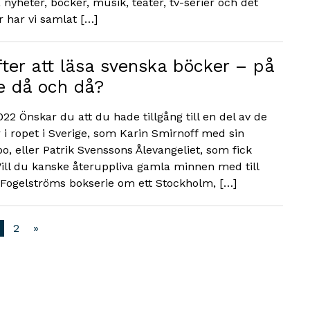
nyheter, böcker, musik, teater, tv-serier och det
 har vi samlat […]
ter att läsa svenska böcker – på
te då och då?
022 Önskar du att du hade tillgång till en del av de
r i ropet i Sverige, som Karin Smirnoff med sin
o, eller Patrik Svenssons Ålevangeliet, som fick
ill du kanske återuppliva gamla minnen med till
Fogelströms bokserie om ett Stockholm, […]
2
»