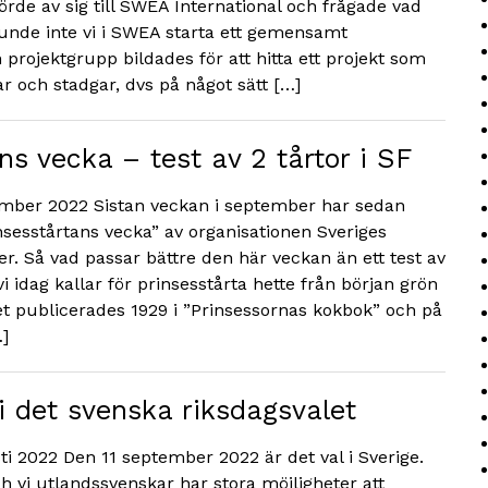
de av sig till SWEA International och frågade vad
nde inte vi i SWEA starta ett gemensamt
projektgrupp bildades för att hitta ett projekt som
 och stadgar, dvs på något sätt […]
ns vecka – test av 2 tårtor i SF
ember 2022 Sistan veckan i september har sedan
insesstårtans vecka” av organisationen Sveriges
er. Så vad passar bättre den här veckan än ett test av
vi idag kallar för prinsesstårta hette från början grön
tet publicerades 1929 i ”Prinsessornas kokbok” och på
…]
i det svenska riksdagsvalet
ti 2022 Den 11 september 2022 är det val i Sverige.
och vi utlandssvenskar har stora möjligheter att