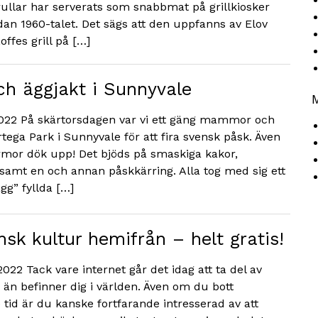
ullar har serverats som snabbmat på grillkiosker
dan 1960-talet. Det sägs att den uppfanns av Elov
offes grill på […]
ch äggjakt i Sunnyvale
2022 På skärtorsdagen var vi ett gäng mammor och
tega Park i Sunnyvale för att fira svensk påsk. Även
rmor dök upp! Det bjöds på smaskiga kakor,
samt en och annan påskkärring. Alla tog med sig ett
gg” fyllda […]
nsk kultur hemifrån – helt gratis!
2022 Tack vare internet går det idag att ta del av
 än befinner dig i världen. Även om du bott
tid är du kanske fortfarande intresserad av att