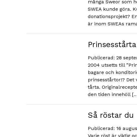
många Sweor som hör
SWEA kunde göra. Ku
donationsprojekt? En 
är inom SWEAs ramar
Prinsesstårta
Publicerad: 28 sept
2004 utsetts till ”Pr
bagare och konditori
prinsesstårtor!? Det 
tårta. Originalrecep
den tiden innehöll [
Så röstar du 
Publicerad: 16 augus
Varje röst är viktig 