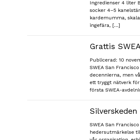
Ingredienser 4 liter 
socker 4–5 kanelstän
kardemumma, skalad 
ingefära, […]
Grattis SWEA
Publicerad: 10 novem
SWEA San Francisco i
decennierna, men vår
ett tryggt nätverk fö
första SWEA-avdelnin
Silverskeden
SWEA San Francisco 
hedersutmärkelse til
vår organisation, er