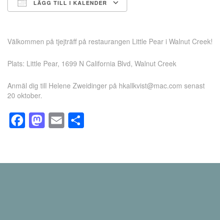
LÄGG TILL I KALENDER
Ladda ner ICS
Google Kalender
Välkommen på tjejträff på restaurangen Little Pear i Walnut Creek!
Plats: Little Pear, 1699 N California Blvd, Walnut Creek
Anmäl dig till Helene Zweidinger på hkallkvist@mac.com senast
20 oktober.
Facebook
Mastodon
Email
Dela