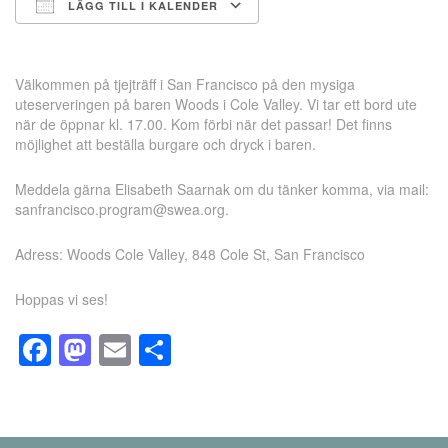
LÄGG TILL I KALENDER
Ladda ner ICS
Google Kalender
Välkommen på tjejträff i San Francisco på den mysiga
uteserveringen på baren Woods i Cole Valley. Vi tar ett bord ute
när de öppnar kl. 17.00. Kom förbi när det passar! Det finns
möjlighet att beställa burgare och dryck i baren.
Meddela gärna Elisabeth Saarnak om du tänker komma, via mail:
sanfrancisco.program@swea.org.
Adress: Woods Cole Valley, 848 Cole St, San Francisco
Hoppas vi ses!
Facebook
Mastodon
Email
Dela