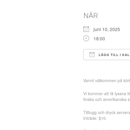
NÄR
juni 10, 2025
18:00
LÄGG TILL I KA
Ladda ner ICS
Varmt välkommen på körk
Vi kommer att få lyssna t
finska och amerikanska s
Tilltugg och dryck server
Inträde: $10.