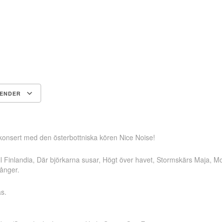
LENDER
Google Kalender
iCalendar
onsert med den österbottniska kören Nice Noise!
ill Finlandia, Där björkarna susar, Högt över havet, Stormskärs Maja, 
ånger.
as.