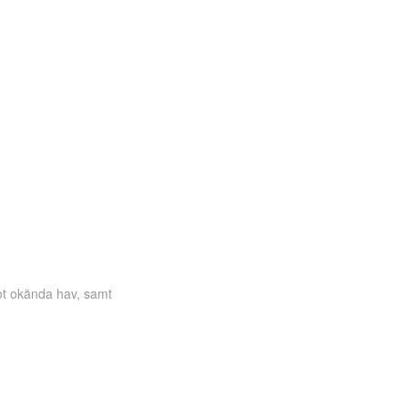
Office 365
Outlook Live
Mot okända hav, samt