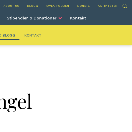
ancisco
Sök
ABOUT US
BLOGG
SWEA-PODDEN
DONATE
AKTIVITETER
Stipendier & Donationer
Kontakt
O BLOGG
KONTAKT
ngel