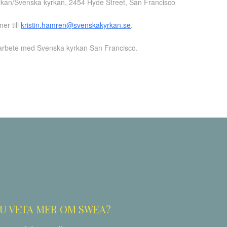
rkan/Svenska kyrkan, 2454 Hyde Street, San Francisco
r till
kristin.hamren@svenskakyrkan.se
.
rbete med Svenska kyrkan San Francisco.
ok
odon
ail
Dela
DU VETA MER OM SWEA?