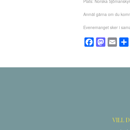
Plats: Norska Sjömansky
Anmäl gärna om du komme
Evenemanget sker i sama
Facebo
Mast
Em
VILL 