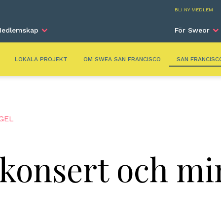
San Fr
BLI NY MEDLEM
edlemskap
För Sweor
LOKALA PROJEKT
OM SWEA SAN FRANCISCO
SAN FRANCISC
GEL
konsert och mi