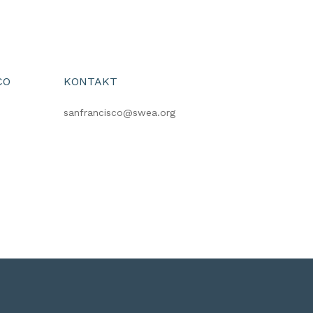
CO
KONTAKT
sanfrancisco@swea.org