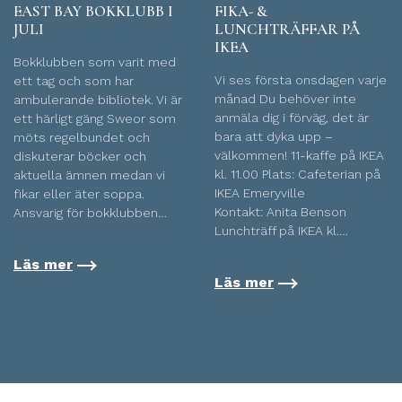
EAST BAY BOKKLUBB I
FIKA- &
JULI
LUNCHTRÄFFAR PÅ
IKEA
Bokklubben som varit med
Vi ses första onsdagen varje
ett tag och som har
månad Du behöver inte
ambulerande bibliotek. Vi är
anmäla dig i förväg, det är
ett härligt gäng Sweor som
bara att dyka upp –
möts regelbundet och
välkommen! 11-kaffe på IKEA
diskuterar böcker och
kl. 11.00 Plats: Cafeterian på
aktuella ämnen medan vi
IKEA Emeryville
fikar eller äter soppa.
Kontakt: Anita Benson
Ansvarig för bokklubben…
Lunchträff på IKEA kl.…
Läs mer
Läs mer